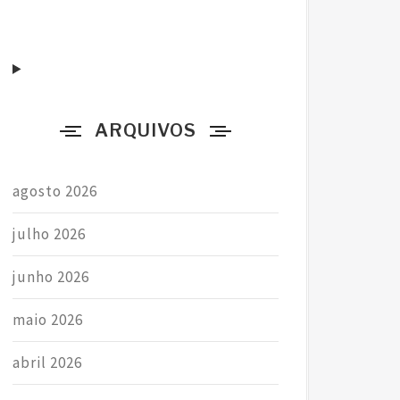
a
r
p
o
r
ARQUIVOS
:
agosto 2026
julho 2026
junho 2026
maio 2026
abril 2026