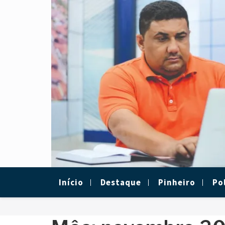
Skip
to
content
Início
Destaque
Pinheiro
Pol