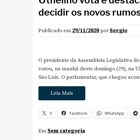
Othelino vota e destac
decidir os novos rumos
Publicado em
29/11/2020
por
Sergio
O presidente da Assembleia Legislativa d
votou, na manhã deste domingo (29), na UE
São Luís. O parlamentar, que chegou aco
Leia Mais
X
Facebook
WhatsApp
Em
Sem categoria