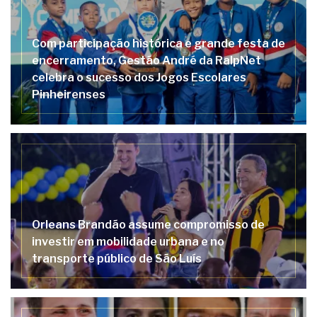
Com participação histórica e grande festa de
encerramento, Gestão André da RalpNet
celebra o sucesso dos Jogos Escolares
Pinheirenses
Orleans Brandão assume compromisso de
investir em mobilidade urbana e no
transporte público de São Luís