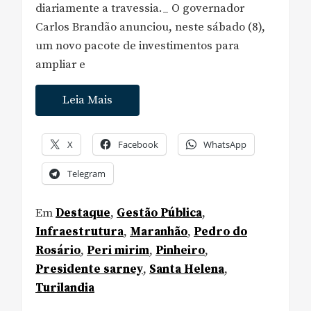
diariamente a travessia._ O governador
Carlos Brandão anunciou, neste sábado (8),
um novo pacote de investimentos para
ampliar e
Leia Mais
X
Facebook
WhatsApp
Telegram
Em
Destaque
,
Gestão Pública
,
Infraestrutura
,
Maranhão
,
Pedro do
Rosário
,
Peri mirim
,
Pinheiro
,
Presidente sarney
,
Santa Helena
,
Turilandia