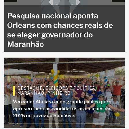
s de
DESTAQUE
,
ELEIÇÕES E POLÍTICA
,
MARANHÃO
,
PINHEIRO
Vereador Abdias reúne grande público para
apresentar seus candidatos às eleições de
2026 no povoado Bom Viver