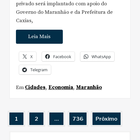
privado será implantado com apoio do
Governo do Maranhão e da Prefeitura de
Caxias,
Leia Mais
X
Facebook
WhatsApp
Telegram
Em
Cidades
,
Economia
,
Maranhão
Paginação
1
2
…
736
Próximo
de