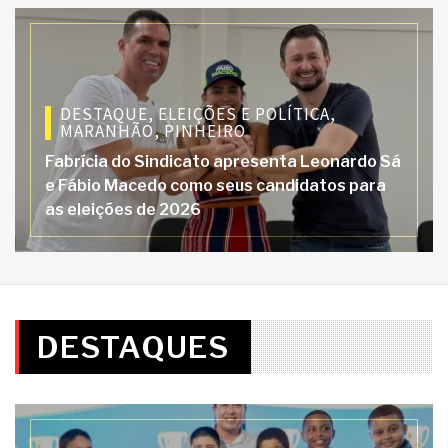
DESTAQUE
,
ELEIÇÕES E POLÍTICA
,
MARANHÃO
,
PINHEIRO
Fabrícia do Sindicato apresenta Leonardo Sá
e Fábio Macedo como seus candidatos para
as eleições de 2026
DESTAQUES