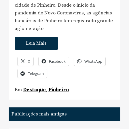
cidade de Pinheiro. Desde o início da
pandemia do Novo Coronavírus, as agências
bancárias de Pinheiro tem registrado grande
aglomeração
Leia Mais
X
Facebook
WhatsApp
Telegram
Em
Destaque
,
Pinheiro
Navegação
Publicações mais antigas
por