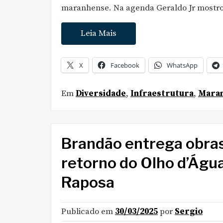
maranhense. Na agenda Geraldo Jr mostro
Leia Mais
X
Facebook
WhatsApp
Em
Diversidade
,
Infraestrutura
,
Mara
Brandão entrega obras
retorno do Olho d’Águ
Raposa
Publicado em
30/03/2025
por
Sergio