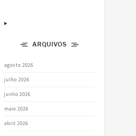
a
r
p
o
r
ARQUIVOS
:
agosto 2026
julho 2026
junho 2026
maio 2026
abril 2026