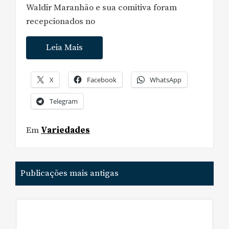
Waldir Maranhão e sua comitiva foram
recepcionados no
Leia Mais
X
Facebook
WhatsApp
Telegram
Em
Variedades
Navegação
Publicações mais antigas
por
posts