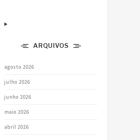
a
r
p
o
r
ARQUIVOS
:
agosto 2026
julho 2026
junho 2026
maio 2026
abril 2026