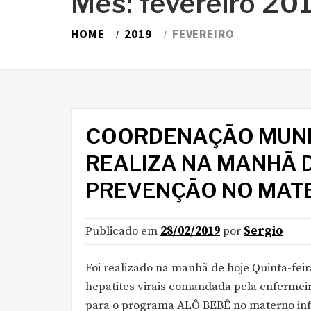
Mês:
fevereiro 20
HOME
2019
FEVEREIRO
COORDENAÇÃO MUNIC
REALIZA NA MANHÃ D
PREVENÇÃO NO MATE
Publicado em
28/02/2019
por
Sergio
Foi realizado na manhã de hoje Quinta-fei
hepatites virais comandada pela enfermei
para o programa ALÔ BEBÊ no materno infa