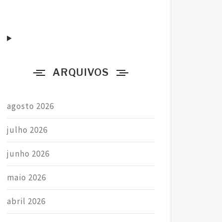
a
r
p
o
r
ARQUIVOS
:
agosto 2026
julho 2026
junho 2026
maio 2026
abril 2026