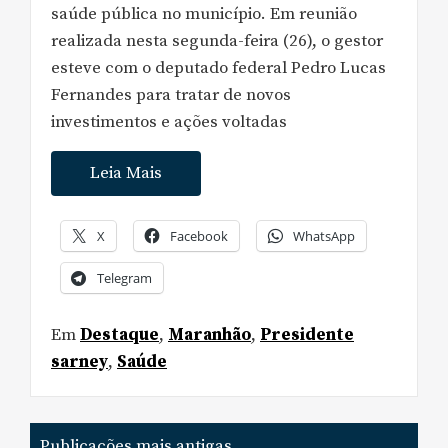
saúde pública no município. Em reunião
realizada nesta segunda-feira (26), o gestor
esteve com o deputado federal Pedro Lucas
Fernandes para tratar de novos
investimentos e ações voltadas
Leia Mais
X
Facebook
WhatsApp
Telegram
Em
Destaque
,
Maranhão
,
Presidente
sarney
,
Saúde
Navegação
Publicações mais antigas