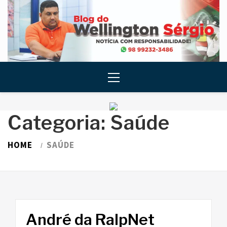
Skip
to
content
Primary
Menu
Categoria:
Saúde
HOME
SAÚDE
André da RalpNet