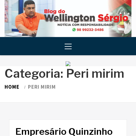
Skip
to
content
Primary
Menu
Categoria:
Peri mirim
HOME
PERI MIRIM
Empresário Quinzinho