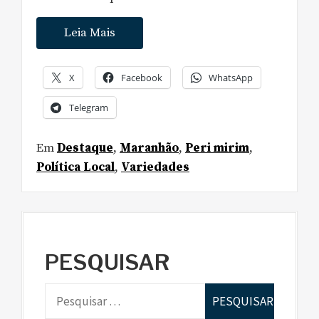
Leia Mais
X
Facebook
WhatsApp
Telegram
Em
Destaque
,
Maranhão
,
Peri mirim
,
Política Local
,
Variedades
PESQUISAR
P
e