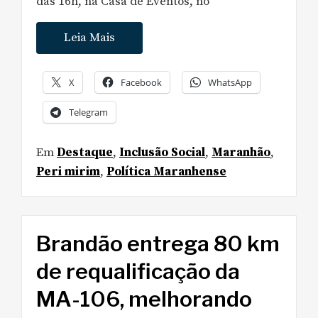
das 16h, na Casa de Eventos, no
Leia Mais
X
Facebook
WhatsApp
Telegram
Em
Destaque
,
Inclusão Social
,
Maranhão
,
Peri mirim
,
Política Maranhense
Brandão entrega 80 km
de requalificação da
MA-106, melhorando