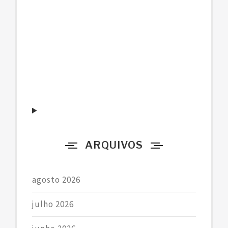
s
q
u
i
s
a
r
p
o
r
ARQUIVOS
:
agosto 2026
julho 2026