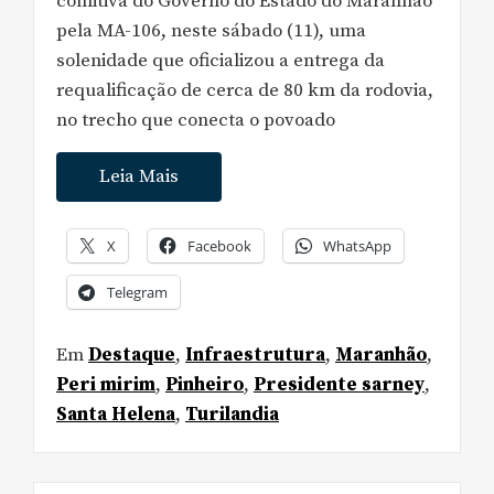
comitiva do Governo do Estado do Maranhão
pela MA-106, neste sábado (11), uma
solenidade que oficializou a entrega da
requalificação de cerca de 80 km da rodovia,
no trecho que conecta o povoado
Leia Mais
X
Facebook
WhatsApp
Telegram
Em
Destaque
,
Infraestrutura
,
Maranhão
,
Peri mirim
,
Pinheiro
,
Presidente sarney
,
Santa Helena
,
Turilandia