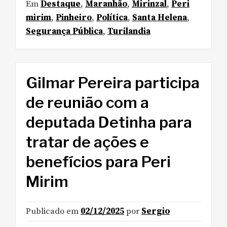
Em
Destaque
,
Maranhão
,
Mirinzal
,
Peri
mirim
,
Pinheiro
,
Política
,
Santa Helena
,
Segurança Pública
,
Turilandia
Gilmar Pereira participa
de reunião com a
deputada Detinha para
tratar de ações e
benefícios para Peri
Mirim
Publicado em
02/12/2025
por
Sergio