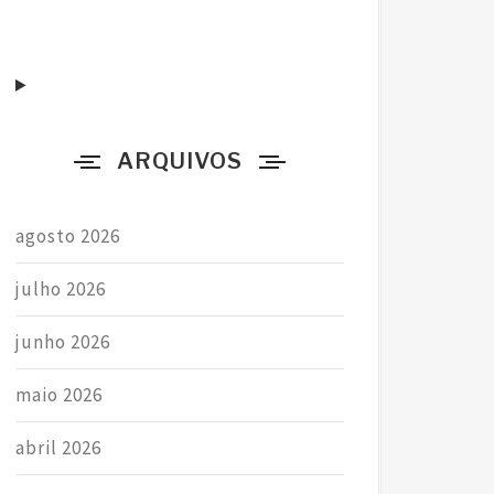
a
r
p
o
r
ARQUIVOS
:
agosto 2026
julho 2026
junho 2026
maio 2026
abril 2026