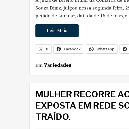
A Juíza de Direito titular da Comarca de 
Souza Diniz, julgou nessa segunda feira, 2
pedido de Liminar, datada de 15 de março
Leia Mais
X
Facebook
WhatsApp
Em
Variedades
MULHER RECORRE AO 
EXPOSTA EM REDE S
TRAÍDO.