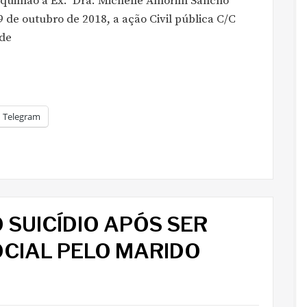
Bequimão a Ex.ª Dra. Michelle Amorim Sancho
9 de outubro de 2018, a ação Civil pública C/C
 de
Telegram
SUICÍDIO APÓS SER
OCIAL PELO MARIDO