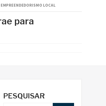
O EMPREENDEDORISMO LOCAL
rae para
PESQUISAR
P