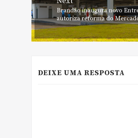
Next
Brandão inaugura novo Entr
Next
autoriza reforma do Mercado
post:
DEIXE UMA RESPOSTA