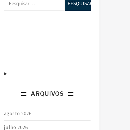
e
s
q
u
i
s
a
r
p
o
r
ARQUIVOS
:
agosto 2026
julho 2026