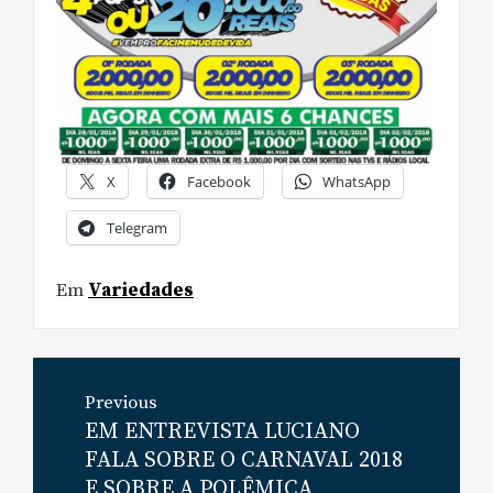
X
Facebook
WhatsApp
Telegram
Em
Variedades
Navegação
Previous
de
EM ENTREVISTA LUCIANO
Previous
Post
FALA SOBRE O CARNAVAL 2018
post:
E SOBRE A POLÊMICA