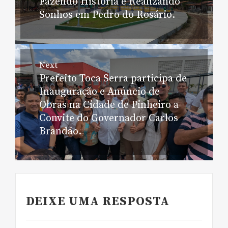
Post
Fazendo História e Realizando
post:
Sonhos em Pedro do Rosário.
Next
Prefeito Toca Serra participa de
Next
Inauguração e Anúncio de
post:
Obras na Cidade de Pinheiro a
Convite do Governador Carlos
Brandão.
DEIXE UMA RESPOSTA