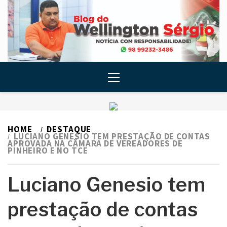
Skip
to
content
Primary
Menu
HOME
DESTAQUE
LUCIANO GENESIO TEM PRESTAÇÃO DE CONTAS
APROVADA NA CÂMARA DE VEREADORES DE
PINHEIRO E NO TCE
Luciano Genesio tem
prestação de contas