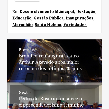
Em
Desenvolvimento Municipal
,
Destaque
,
Educação
,
Gestão Pública
,
Inaugurações
,
Maranhão
,
Santa Helena
,
Variedades
Navegação
Previous
de
Brandão reinaugura Teatro
Previous
Post
Arthur Azevedo após maior
post:
reforma dos últimos 30 anos
Next
Pedro do Rosário fortalece o
Next
empreendedorismo feminino
post: