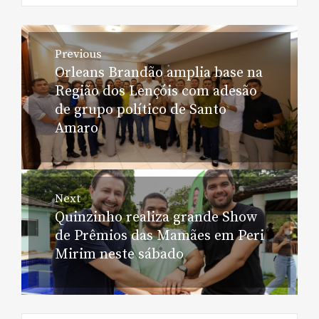
Navegação
Previous
de
Orleans Brandão amplia base na
Previous
Post
Região dos Lençóis com adesão
post:
de grupo político de Santo
Amaro
Next
Quinzinho realiza grande Show
Next
de Prêmios das Mamães em Peri
post:
Mirim neste sábado