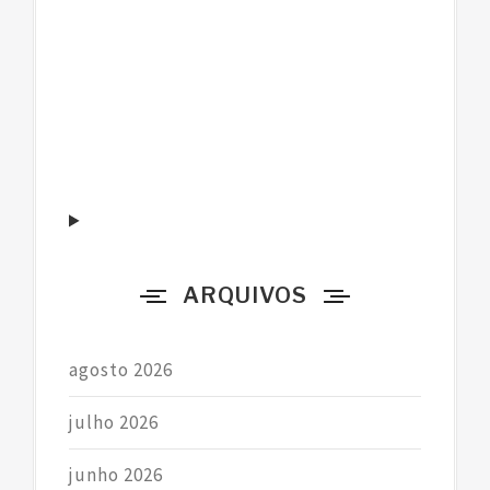
s
q
u
i
s
a
r
p
o
r
ARQUIVOS
:
agosto 2026
julho 2026
junho 2026