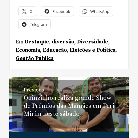
X
Facebook
WhatsApp
Telegram
Em
Destaque
,
diversão
,
Diversidade
,
Economia
,
Educação
,
Eleições e Política
,
Gestão Pública
Navegação
Previous
de
Quinzinho realiza grande Show
Previous
Post
de Prêmios das Mamães em Peri
post:
Mirim neste sábado