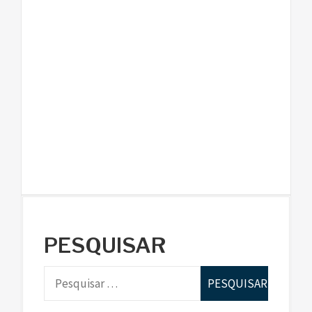
PESQUISAR
P
e